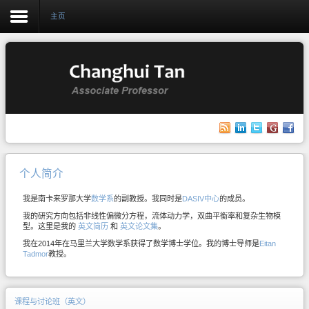
主页
Login
Register
主页
个人简介
研究
我是南卡来罗那大学
数学系
的副教授。我同时是
DASIV中心
的成员。
教学
我的研究方向包括非线性偏微分方程，流体动力学，双曲平衡率和复杂生物模
相册
型。这里是我的
英文简历
和
英文论文集
。
我在2014年在马里兰大学数学系获得了数学博士学位。我的博士导师是
Eitan
博客
Tadmor
教授。
课程与讨论班（英文）