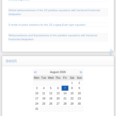
Global well-posedness of the 2D primitive equations with fractional horizontal
dissipation
A revisit of patch solutions for the 2D Loglog-Euler type equation
Well-posedness and ill-posedness of the primitive equations with fractional
horizontal dissipation
活动日历
«
»
August 2026
Mon
Tue
Wed
Thu
Fri
Sat
Sun
1
2
3
4
5
6
7
8
9
10
11
12
13
14
15
16
17
18
19
20
21
22
23
24
25
26
27
28
29
30
31