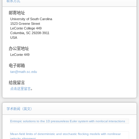
联系方式
邮寄地址
University of South Carolina
1523 Greene Street
LeConte College 449
Columbia, SC 29208-3911
USA
办公室地址
LeConte 449
电子邮箱
tan@math.sc.edu
给我留言
点击这里留言
。
学术新闻（英文）
Entropic solutions to the 1D pressureless Euler system with nonlocal interactions
Mean-field limits of deterministic and stochastic flocking models with nonlinear
velocity alignment